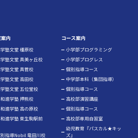
室案内
コース案内
学塾文堂 橿原校
小学部プログラミング
学塾文堂 真美ヶ丘校
小学部プログレス
学塾文堂 真菅校
個別指導コース
学塾文堂 高田校
中学部本科（集団指導）
学塾文堂 五位堂校
個別指導コース
和進学塾 押熊校
高校部演習講座
和進学塾 高の原校
個別指導コース
和進学塾 東生駒駅前
高校部専用自習室
校
幼児教育『パスカル★キッ
別指導Nobil 竜田川校
ズ』