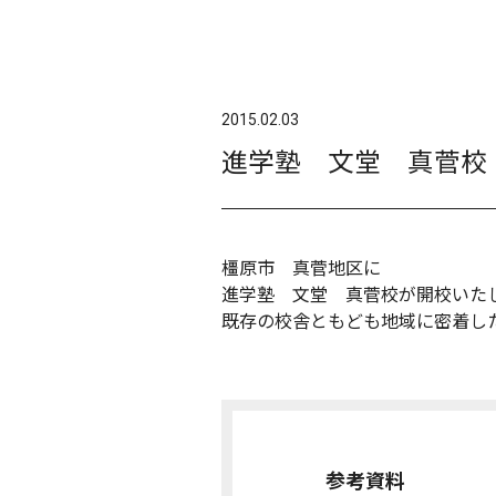
2015.02.03
進学塾 文堂 真菅校
橿原市 真菅地区に
進学塾 文堂 真菅校が開校いた
既存の校舎ともども地域に密着し
参考資料