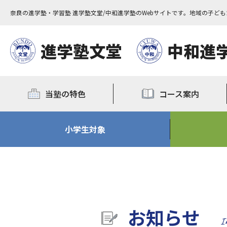
奈良の進学塾・学習塾 進学塾文堂/中和進学塾のWebサイトです。地域の子ど
進学塾文堂
中和進
当塾の特色
コース案内
小学生対象
お知らせ
I