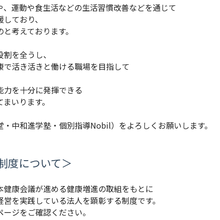
や、運動や食生活などの生活習慣改善などを通じて
援しており、
のと考えております。
役割を全うし、
康で活き活きと働ける職場を目指して
。
能力を十分に発揮できる
てまいります。
・中和進学塾・個別指導Nobil）をよろしくお願いします。
制度について＞
本健康会議が進める健康増進の取組をもとに
経営を実践している法人を顕彰する制度です。
ページをご確認ください。