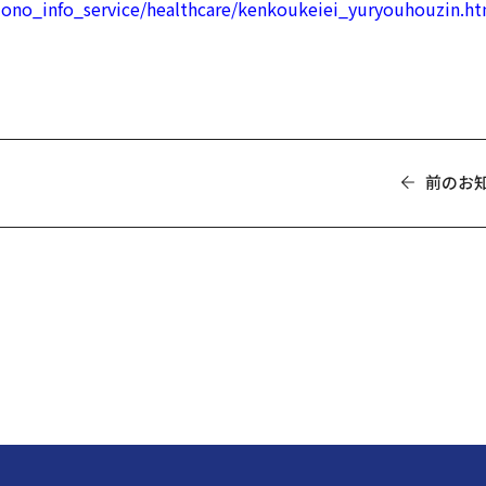
mono_info_service/healthcare/kenkoukeiei_yuryouhouzin.ht
前のお