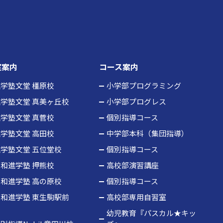
室案内
コース案内
学塾文堂 橿原校
小学部プログラミング
学塾文堂 真美ヶ丘校
小学部プログレス
学塾文堂 真菅校
個別指導コース
学塾文堂 高田校
中学部本科（集団指導）
学塾文堂 五位堂校
個別指導コース
和進学塾 押熊校
高校部演習講座
和進学塾 高の原校
個別指導コース
和進学塾 東生駒駅前
高校部専用自習室
校
幼児教育『パスカル★キッ