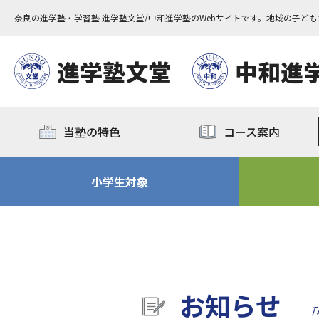
奈良の進学塾・学習塾 進学塾文堂/中和進学塾のWebサイトです。地域の子ど
進学塾文堂
中和進
当塾の特色
コース案内
小学生対象
お知らせ
I